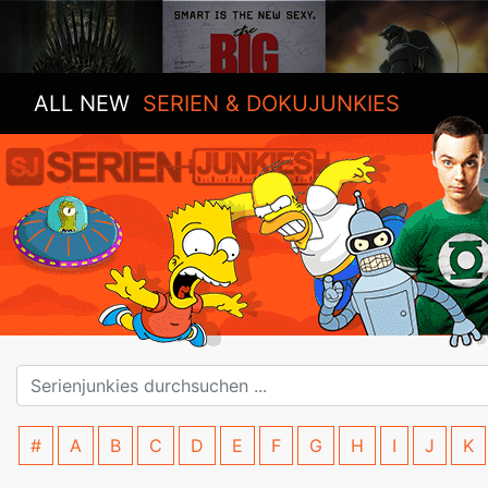
ALL NEW
SERIEN & DOKUJUNKIES
#
A
B
C
D
E
F
G
H
I
J
K