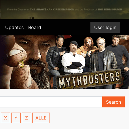
Updates
Board
User login
Search
X
Y
Z
ALLE