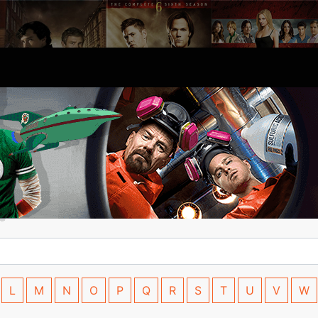
L
M
N
O
P
Q
R
S
T
U
V
W