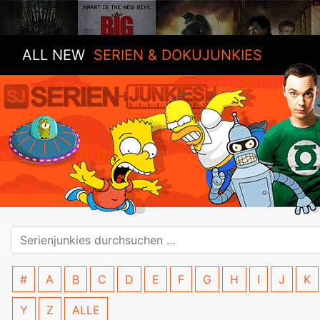
ALL NEW
SERIEN & DOKUJUNKIES
#
A
B
C
D
E
F
G
H
I
J
K
Y
Z
ALLE