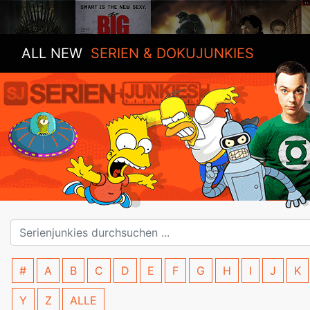
ALL NEW
SERIEN & DOKUJUNKIES
#
A
B
C
D
E
F
G
H
I
J
K
Y
Z
ALLE