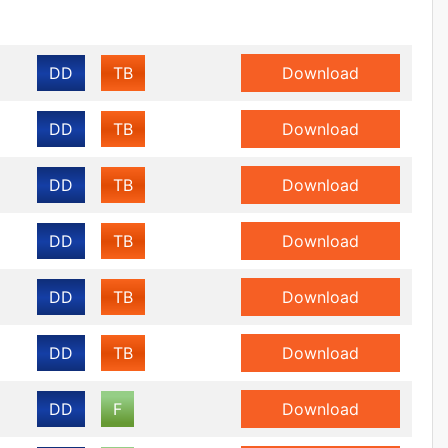
DD
TB
Download
DD
TB
Download
DD
TB
Download
DD
TB
Download
DD
TB
Download
DD
TB
Download
DD
F
Download