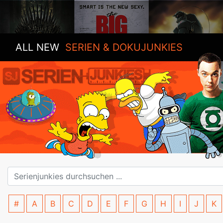
ALL NEW
SERIEN & DOKUJUNKIES
#
A
B
C
D
E
F
G
H
I
J
K