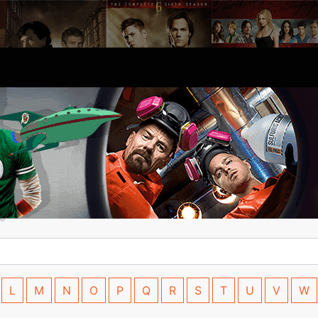
L
M
N
O
P
Q
R
S
T
U
V
W