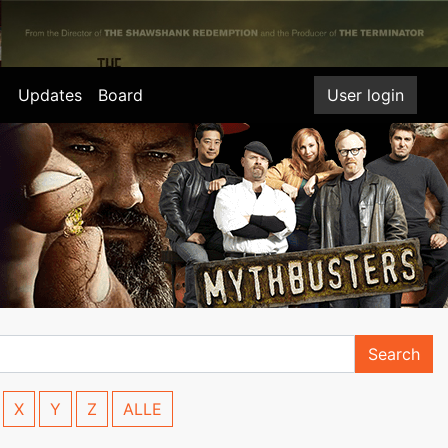
Updates
Board
User login
Search
X
Y
Z
ALLE