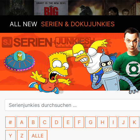
ALL NEW
SERIEN & DOKUJUNKIES
#
A
B
C
D
E
F
G
H
I
J
K
Y
Z
ALLE