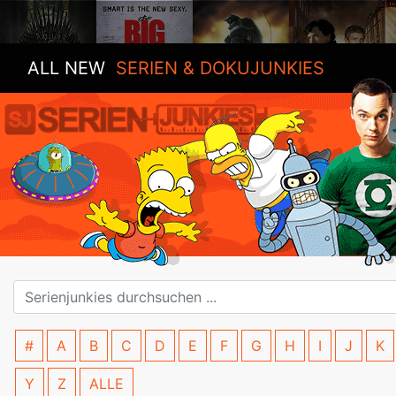
ALL NEW
SERIEN & DOKUJUNKIES
#
A
B
C
D
E
F
G
H
I
J
K
Y
Z
ALLE