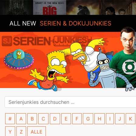
ALL NEW
SERIEN & DOKUJUNKIES
#
A
B
C
D
E
F
G
H
I
J
K
Y
Z
ALLE