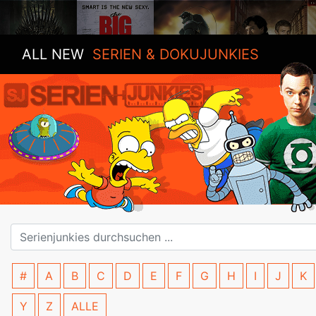
ALL NEW
SERIEN & DOKUJUNKIES
#
A
B
C
D
E
F
G
H
I
J
K
Y
Z
ALLE