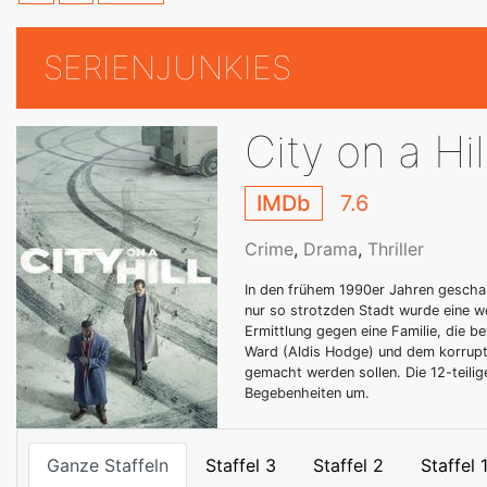
SERIENJUNKIES
City on a Hil
IMDb
7.6
Crime
,
Drama
,
Thriller
In den frühem 1990er Jahren geschah
nur so strotzden Stadt wurde eine 
Ermittlung gegen eine Familie, die 
Ward (Aldis Hodge) und dem korrupte
gemacht werden sollen. Die 12-teili
Begebenheiten um.
Ganze Staffeln
Staffel 3
Staffel 2
Staffel 