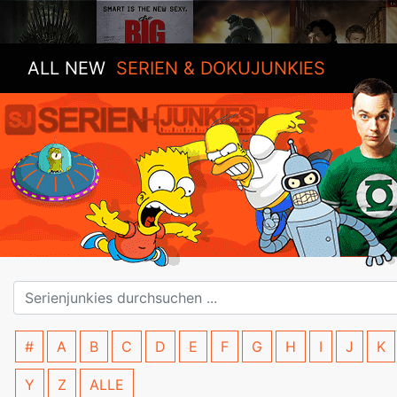
ALL NEW
SERIEN & DOKUJUNKIES
#
A
B
C
D
E
F
G
H
I
J
K
Y
Z
ALLE