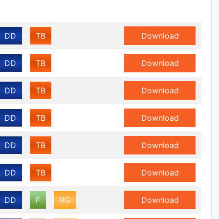
DD
TB
Download
DD
TB
Download
DD
TB
Download
DD
TB
Download
DD
TB
Download
DD
TB
Download
DD
F
RG
Download