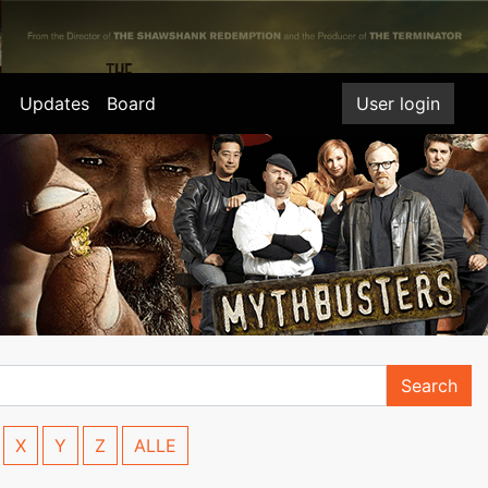
Updates
Board
User login
Search
X
Y
Z
ALLE