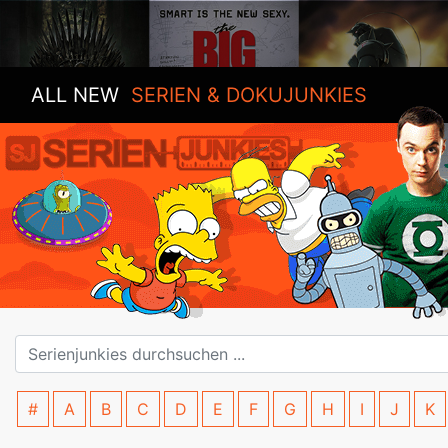
ALL NEW
SERIEN & DOKUJUNKIES
#
A
B
C
D
E
F
G
H
I
J
K