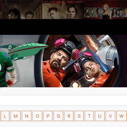
L
M
N
O
P
Q
R
S
T
U
V
W