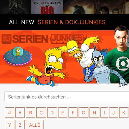
ALL NEW
SERIEN & DOKUJUNKIES
#
A
B
C
D
E
F
G
H
I
J
K
Y
Z
ALLE