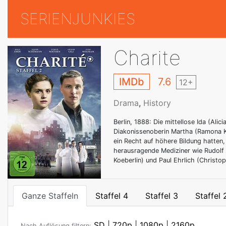
SERIENJUNKIES
Charite
IMDb
7.6
12+
Drama
,
History
Berlin, 1888: Die mittellose Ida (Ali
Diakonissenoberin Martha (Ramona Ku
ein Recht auf höhere Bildung hatten,
herausragende Mediziner wie Rudolf 
Koeberlin) und Paul Ehrlich (Christo
Ganze Staffeln
Staffel 4
Staffel 3
Staffel 
SD
|
720p
|
1080p
|
2160p
Nach Auflösung filtern: