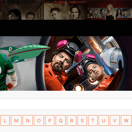
L
M
N
O
P
Q
R
S
T
U
V
W