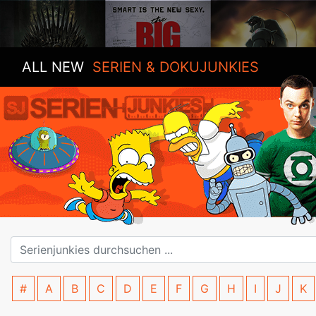
ALL NEW
SERIEN & DOKUJUNKIES
#
A
B
C
D
E
F
G
H
I
J
K