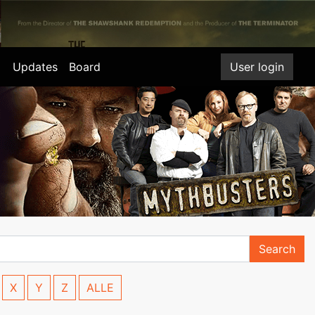
Updates
Board
User login
Search
X
Y
Z
ALLE