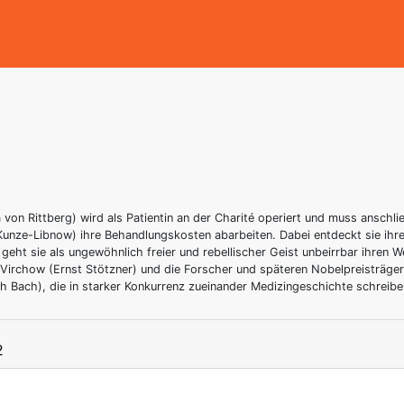
cia von Rittberg) wird als Patientin an der Charité operiert und muss ansch
nze-Libnow) ihre Behandlungskosten abarbeiten. Dabei entdeckt sie ihre g
 geht sie als ungewöhnlich freier und rebellischer Geist unbeirrbar ihren 
Virchow (Ernst Stötzner) und die Forscher und späteren Nobelpreisträge
ph Bach), die in starker Konkurrenz zueinander Medizingeschichte schreibe
2