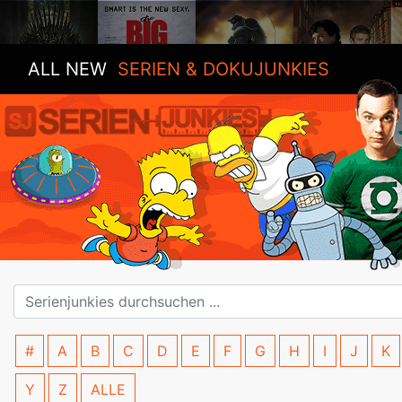
ALL NEW
SERIEN & DOKUJUNKIES
#
A
B
C
D
E
F
G
H
I
J
K
Y
Z
ALLE