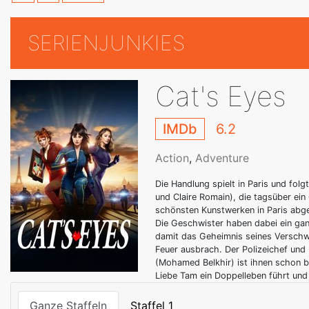
SERIENJUNKIES
Cat's Eyes
IMDb
6.2
Action
,
Adventure
Die Handlung spielt in Paris und fo
und Claire Romain), die tagsüber ein
schönsten Kunstwerken in Paris abges
Die Geschwister haben dabei ein gan
damit das Geheimnis seines Verschwi
Feuer ausbrach. Der Polizeichef und L
(Mohamed Belkhir) ist ihnen schon ba
Liebe Tam ein Doppelleben führt und
Ganze Staffeln
Staffel 1