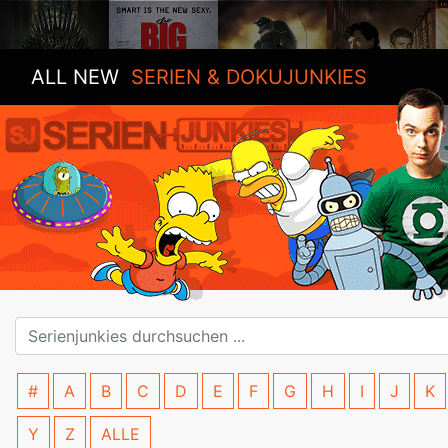
ALL NEW
SERIEN & DOKUJUNKIES
#
A
B
C
D
E
F
G
H
I
J
K
Y
Z
ALLE