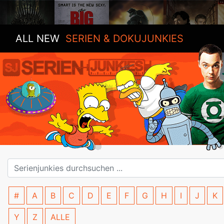
ALL NEW
SERIEN & DOKUJUNKIES
#
A
B
C
D
E
F
G
H
I
J
K
Y
Z
ALLE