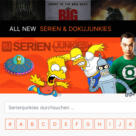
ALL NEW
SERIEN & DOKUJUNKIES
#
A
B
C
D
E
F
G
H
I
J
K