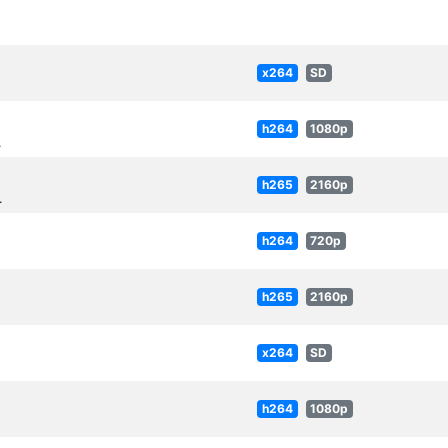
x264
SD
h264
1080p
.
h265
2160p
.
h264
720p
h265
2160p
x264
SD
h264
1080p