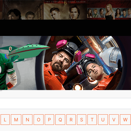
L
M
N
O
P
Q
R
S
T
U
V
W