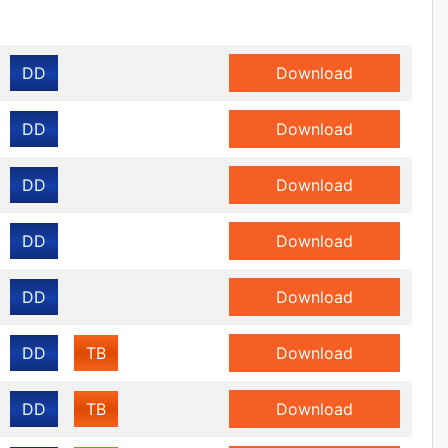
DD
Download
DD
Download
DD
Download
DD
Download
DD
Download
DD
TB
Download
DD
TB
Download