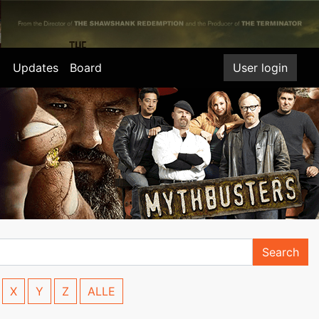
Updates
Board
User login
Search
X
Y
Z
ALLE