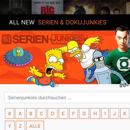
ALL NEW
SERIEN & DOKUJUNKIES
#
A
B
C
D
E
F
G
H
I
J
K
Y
Z
ALLE