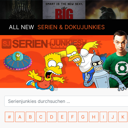
ALL NEW
SERIEN & DOKUJUNKIES
#
A
B
C
D
E
F
G
H
I
J
K