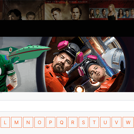
L
M
N
O
P
Q
R
S
T
U
V
W