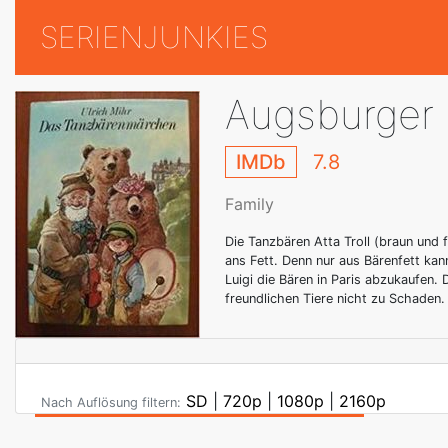
SERIENJUNKIES
Augsburger
IMDb
7.8
Family
Die Tanzbären Atta Troll (braun und 
ans Fett. Denn nur aus Bärenfett ka
Luigi die Bären in Paris abzukaufe
freundlichen Tiere nicht zu Schaden.
SD
|
720p
|
1080p
|
2160p
Nach Auflösung filtern: