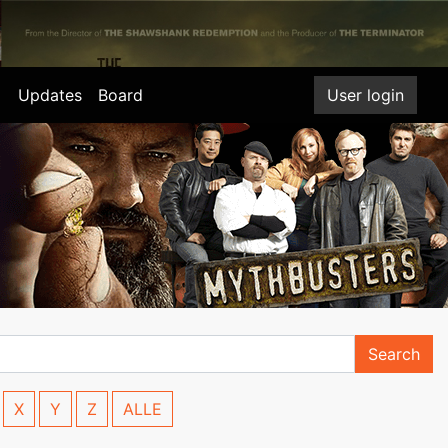
Updates
Board
User login
Search
X
Y
Z
ALLE