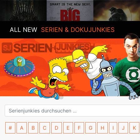
ALL NEW
SERIEN & DOKUJUNKIES
#
A
B
C
D
E
F
G
H
I
J
K