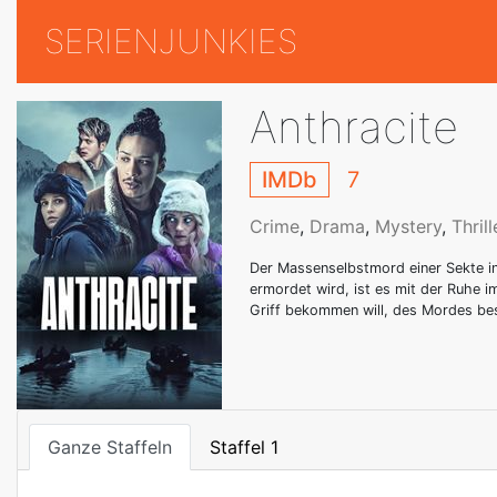
SERIENJUNKIES
Anthracite
IMDb
7
Crime
,
Drama
,
Mystery
,
Thrill
Der Massenselbstmord einer Sekte in 
ermordet wird, ist es mit der Ruhe im
Griff bekommen will, des Mordes bes
Ganze Staffeln
Staffel 1