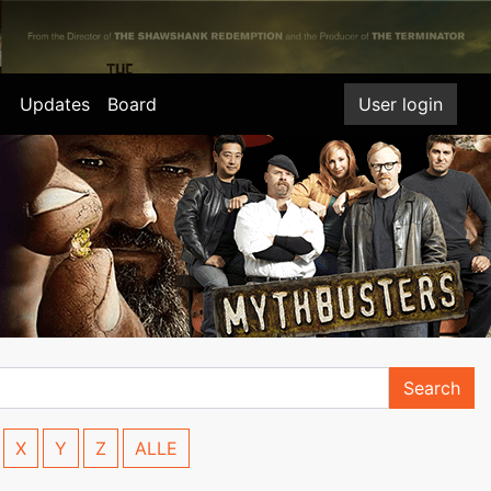
Updates
Board
User login
Search
X
Y
Z
ALLE