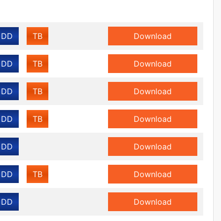
DD
TB
Download
DD
TB
Download
DD
TB
Download
DD
TB
Download
DD
Download
DD
TB
Download
DD
Download