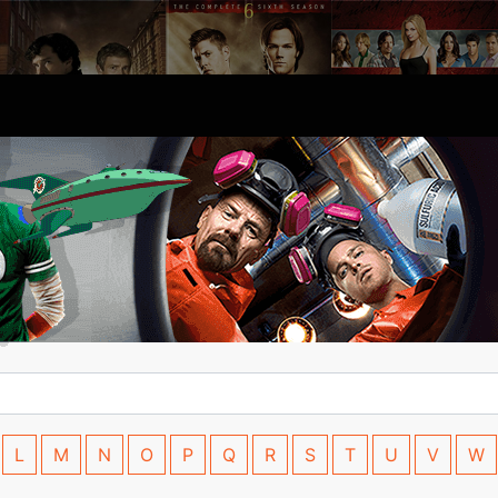
L
M
N
O
P
Q
R
S
T
U
V
W