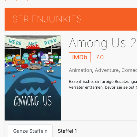
SERIENJUNKIES
Among Us 
IMDb
7.0
Animation
,
Adventure
,
Come
Exzentrische, einfarbige Besatzungs
Verräter enttarnen, bevor sie selbs
Ganze Staffeln
Staffel 1