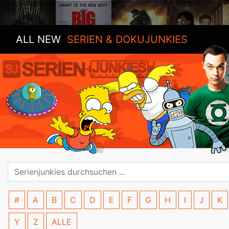
ALL NEW
SERIEN & DOKUJUNKIES
#
A
B
C
D
E
F
G
H
I
J
K
Y
Z
ALLE