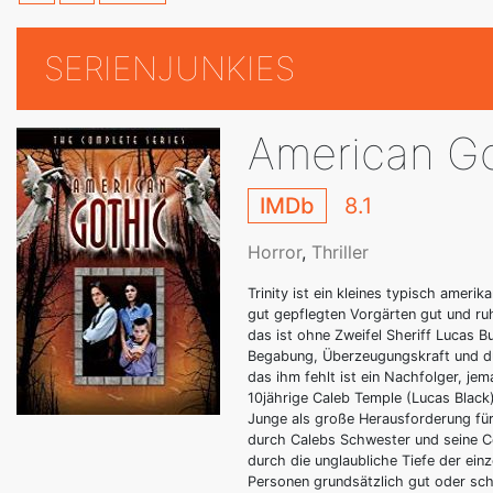
SERIENJUNKIES
American Go
IMDb
8.1
Horror
,
Thriller
Trinity ist ein kleines typisch amer
gut gepflegten Vorgärten gut und ruhi
das ist ohne Zweifel Sheriff Lucas B
Begabung, Überzeugungskraft und dunk
das ihm fehlt ist ein Nachfolger, j
10jährige Caleb Temple (Lucas Black) 
Junge als große Herausforderung für
durch Calebs Schwester und seine C
durch die unglaubliche Tiefe der ein
Personen grundsätzlich gut oder schl