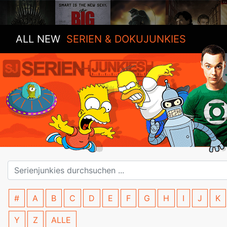
ALL NEW
SERIEN & DOKUJUNKIES
#
A
B
C
D
E
F
G
H
I
J
K
Y
Z
ALLE