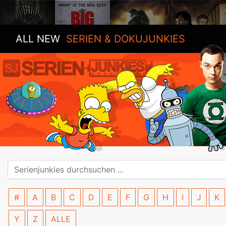
ALL NEW
SERIEN & DOKUJUNKIES
#
A
B
C
D
E
F
G
H
I
J
K
Y
Z
ALLE