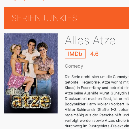
SERIENJUNKIES
Alles Atze
IMDb
4.6
Comedy
Die Serie dreht sich um die Comedy-
getönte Fliegerbrille. Atze wohnt mi
Kloss) in Essen-Kray und betreibt ei
Atze seine Aushilfe Murat Günaydin (
Drecksarbeit machen lässt, ist er m
Bodybuilder Harry Möller (Norbert He
Viktor Schimanek (Staffel 1–3: Joha
regelmäßig aus der Patsche hilft un
verfolgt werden sowie Atzes choleris
durchweg im Ruhrgebiets-Dialekt ein