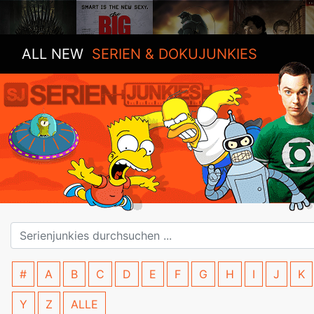
ALL NEW
SERIEN & DOKUJUNKIES
#
A
B
C
D
E
F
G
H
I
J
K
Y
Z
ALLE