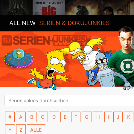
ALL NEW
SERIEN & DOKUJUNKIES
#
A
B
C
D
E
F
G
H
I
J
K
Y
Z
ALLE