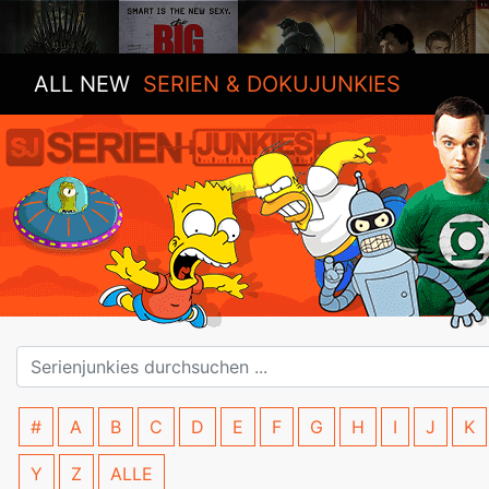
ALL NEW
SERIEN & DOKUJUNKIES
#
A
B
C
D
E
F
G
H
I
J
K
Y
Z
ALLE