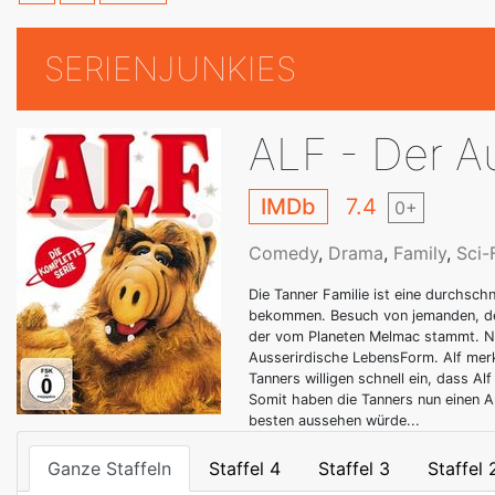
SERIENJUNKIES
ALF - Der A
IMDb
7.4
0+
Comedy
,
Drama
,
Family
,
Sci-
Die Tanner Familie ist eine durchschn
bekommen. Besuch von jemanden, der 
der vom Planeten Melmac stammt. Nic
Ausserirdische LebensForm. Alf merk
Tanners willigen schnell ein, dass Alf
Somit haben die Tanners nun einen Au
besten aussehen würde...
Ganze Staffeln
Staffel 4
Staffel 3
Staffel 