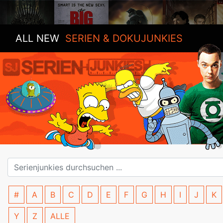
ALL NEW
SERIEN & DOKUJUNKIES
#
A
B
C
D
E
F
G
H
I
J
K
Y
Z
ALLE