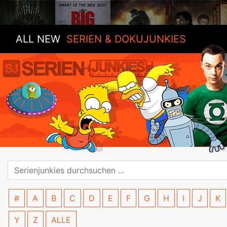
ALL NEW
SERIEN & DOKUJUNKIES
#
A
B
C
D
E
F
G
H
I
J
K
Y
Z
ALLE