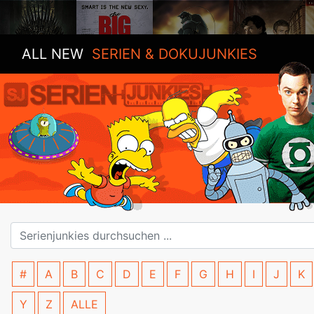
ALL NEW
SERIEN & DOKUJUNKIES
#
A
B
C
D
E
F
G
H
I
J
K
Y
Z
ALLE